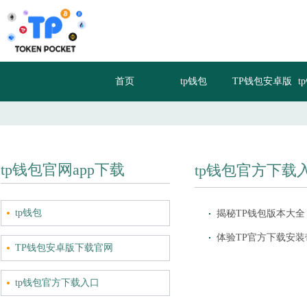
首页
tp钱包
TP钱包安卓版
t
下载官网
tp钱包官网app下载
tp钱包官方下载
tp钱包
揭秘TP钱包版本大
体验TP官方下载安
TP钱包安卓版下载官网
tp钱包官方下载入口