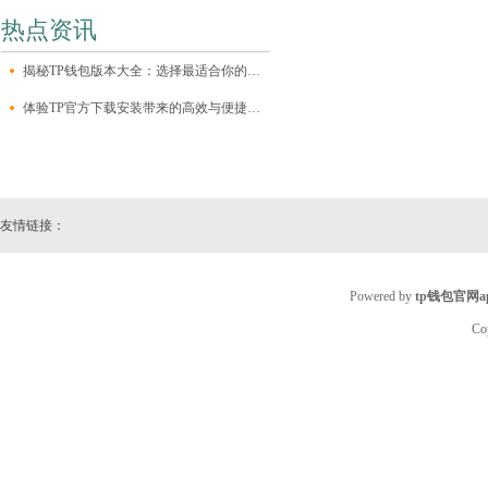
热点资讯
揭秘TP钱包版本大全：选择最适合你的数字钱包
体验TP官方下载安装带来的高效与便捷，让你的工作更高效
友情链接：
Powered by
tp钱包官网a
Co